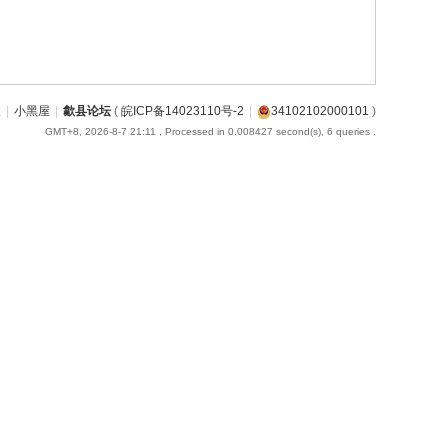
版
|
小黑屋
|
歙县论坛
(
皖ICP备14023110号-2
|
34102102000101
)
GMT+8, 2026-8-7 21:11
, Processed in 0.008427 second(s), 6 queries .