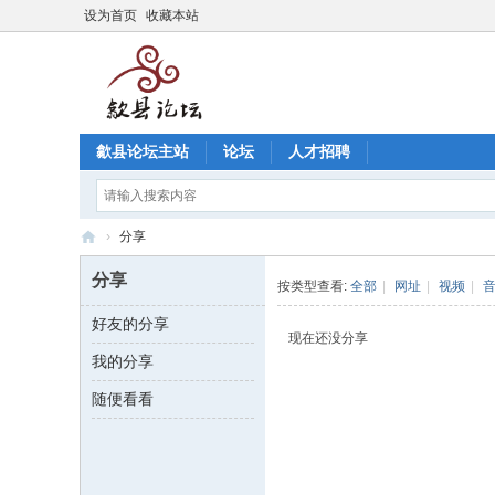
设为首页
收藏本站
歙县论坛主站
论坛
人才招聘
›
分享
歙
分享
按类型查看:
全部
|
网址
|
视频
|
县
好友的分享
论
现在还没分享
我的分享
坛
-
随便看看
歙
县
老