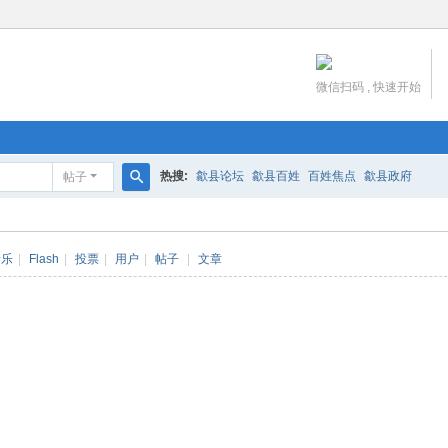
微信扫码 , 快速开始
热搜:
歙县论坛
歙县百姓
百姓焦点
歙县政府
帖子
搜
索
音乐
|
Flash
|
投票
|
用户
|
帖子
|
文章