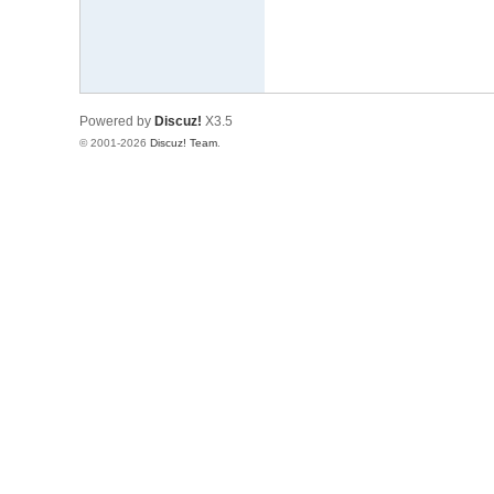
百
姓
值
Powered by
Discuz!
X3.5
得
© 2001-2026
Discuz! Team
.
信
赖
的
网
络
平
台