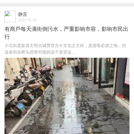
静言
2023-11-25
有商戶每天满街倒污水，严重影响市容，影响市民出
行
小北街是歙县文明古城贯穿古今文化之主街，是游客必游之地，但
这条街在桥头排骨对面的这个弄堂这 ...