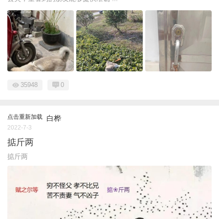
35948
0
点击重新加载
白桦
2022-7-3
掂斤两
掂斤两