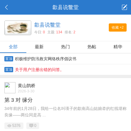
歙县说鳖堂
歙县说鳖堂
收藏
+2
今日:
0
主题:
134
排名:
2
全部
最新
热门
热帖
精华
积极维护防汛救灾网络秩序倡议书
置顶
关于用户注册出错的问答。
置顶
黄山鹊桥
2026-3-30
第 3 对 缘分
34年前的1月28日，我给一位名叫瑛子的歙南高山姑娘牵的红线堪称
良缘——两位同是高 ...
5376
0