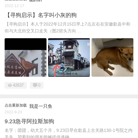
2022-12-17
【寻狗启示】名字叫小灰的狗
【寻狗启示】本人于2022年12月15日早上7点左右在安徽歙县中和
街与大北街交叉口走失（图2箭头方向 ...
42637
0
点击重新加载
我是一只鱼
2022-9-23
9.23急寻阿拉斯加狗
名字：团团，幼犬五个月，9.23日早在歙县上古关路130-1号院之内
丢失，望看到的朋友能够提供准确 ...