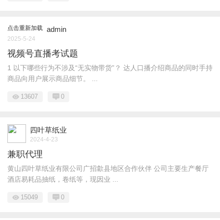
点击重新加载
admin
2025-5-24
视频号直播考试题
1 以下哪些行为不涉及“无实物带货”？ 达人口播介绍商品的同时手持
商品向用户展示商品细节。 ...
13607
0
四叶草纸业
2024-4-23
兼职代理
黄山四叶草纸业有限公司广招歙县地区合作伙伴 公司主要生产餐厅
酒店易耗品抽纸，卷纸等，现因业 ...
15049
0