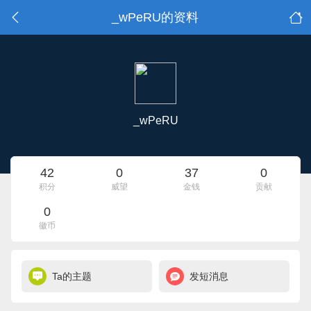
_wPeRU的资料
_wPeRU
42
0
37
0
积分
威望
金钱
贡献
0
徽币
Ta的主题
发短消息