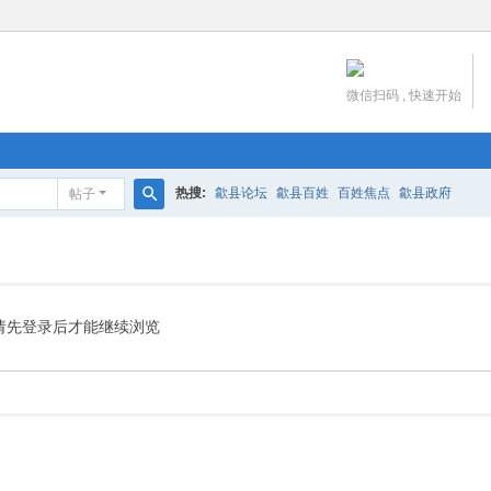
微信扫码 , 快速开始
热搜:
歙县论坛
歙县百姓
百姓焦点
歙县政府
帖子
搜
索
请先登录后才能继续浏览