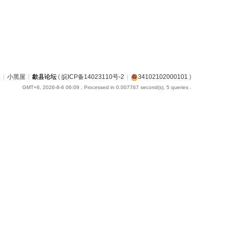
版
|
小黑屋
|
歙县论坛
(
皖ICP备14023110号-2
|
34102102000101
)
GMT+8, 2026-8-6 06:09
, Processed in 0.007767 second(s), 5 queries .