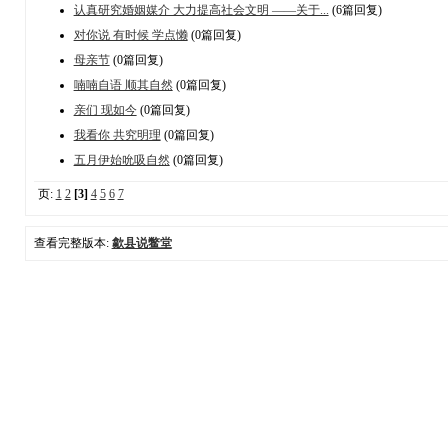
认真研究婚姻媒介 大力提高社会文明 ——关于...
(6篇回复)
对你说 有时候 学点懒
(0篇回复)
母亲节
(0篇回复)
喃喃自语 顺其自然
(0篇回复)
亲们 现如今
(0篇回复)
我看你 共究明理
(0篇回复)
五月伊始吮吸自然
(0篇回复)
页:
1
2
[3]
4
5
6
7
查看完整版本:
歙县说鳖堂