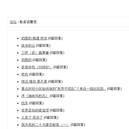
论坛
› 歙县说鳖堂
四图韵 顺通 然也
(0篇回复)
故乡的云
(0篇回复)
三呼（是）蠢事嘛
(0篇回复)
四图韵
(0篇回复)
是谁掉包（问得好）
(0篇回复)
然也
(0篇回复)
情话 懂你 累不累
(0篇回复)
重点封控小区如何做到“有序不慌乱”？来自一线社区防...
(0篇回复)
序《瀹岭坞村志》
(0篇回复)
找车
(0篇回复)
世界是你的硬道理
(0篇回复)
人老了 茶凉了
(0篇回复)
我为党的二十大建言献策（一）
(0篇回复)