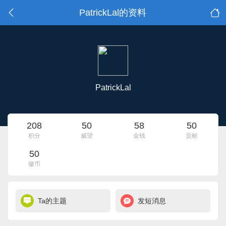
PatrickLal的资料
PatrickLal
208
50
58
50
积分
威望
金钱
贡献
50
徽币
Ta的主题
发短消息